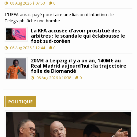
08 Aug 2026 à 07:53
0
L'UEFA aurait payé pour taire une liaison d'Infantino : le
Telegraph lâche une bombe
La KFA accusée d'avoir prostitué des
arbitres : le scandale qui éclabousse le
foot sud-coréen
06 Aug 2026 à 12:44
0
20M€ à Leipzig il y a un an, 140M€ au
Real Madrid aujourd'hui : la trajectoire
folle de Diomandé
06 Aug 2026 à 10:38
0
POLITIQUE