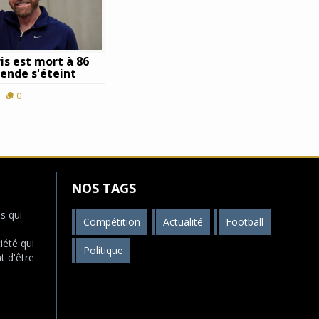
is est mort à 86
gende s'éteint
0
NOS TAGS
s qui
Compétition
Actualité
Football
s
iété qui
Politique
t d'être