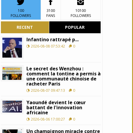
100
3100
10100
FOLLOWERS
FANS
FOLLOWERS
RECENT
POPULAR
Infantino rattrapé p...
2026-08-08 07:53:42
0
Le secret des Wenzhou :
comment la tontine a permis à
une communauté chinoise de
racheter Paris
2026-08-07 09:47:13
0
Yaoundé devient le cœur
battant de l'innovation
africaine
2026-08-06 17:00:27
0
Un champignon miracle contre