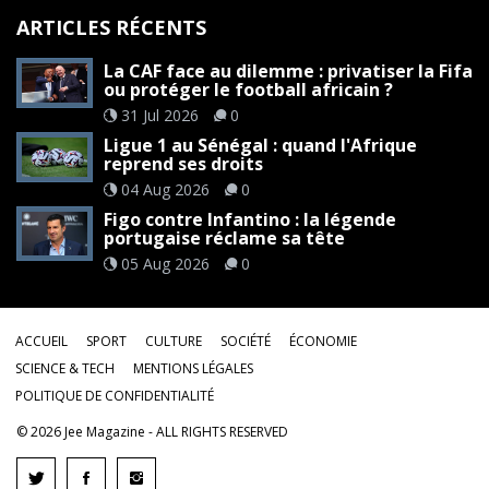
ARTICLES RÉCENTS
La CAF face au dilemme : privatiser la Fifa
ou protéger le football africain ?
31 Jul 2026
0
Ligue 1 au Sénégal : quand l'Afrique
reprend ses droits
04 Aug 2026
0
Figo contre Infantino : la légende
portugaise réclame sa tête
05 Aug 2026
0
ACCUEIL
SPORT
CULTURE
SOCIÉTÉ
ÉCONOMIE
SCIENCE & TECH
MENTIONS LÉGALES
POLITIQUE DE CONFIDENTIALITÉ
©
2026
Jee Magazine
- ALL RIGHTS RESERVED