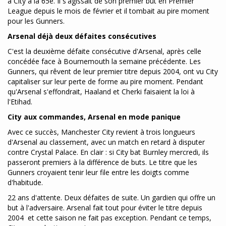
à City à la 65e. Il s'agissait de son premier but en Premier
League depuis le mois de février et il tombait au pire moment
pour les Gunners.
Arsenal déjà deux défaites consécutives
C'est la deuxième défaite consécutive d'Arsenal, après celle
concédée face à Bournemouth la semaine précédente. Les
Gunners, qui rêvent de leur premier titre depuis 2004, ont vu City
capitaliser sur leur perte de forme au pire moment. Pendant
qu'Arsenal s'effondrait, Haaland et Cherki faisaient la loi à
l'Etihad.
City aux commandes, Arsenal en mode panique
Avec ce succès, Manchester City revient à trois longueurs
d'Arsenal au classement, avec un match en retard à disputer
contre Crystal Palace. En clair : si City bat Burnley mercredi, ils
passeront premiers à la différence de buts. Le titre que les
Gunners croyaient tenir leur file entre les doigts comme
d'habitude.
22 ans d'attente. Deux défaites de suite. Un gardien qui offre un
but à l'adversaire. Arsenal fait tout pour éviter le titre depuis
2004 et cette saison ne fait pas exception. Pendant ce temps,