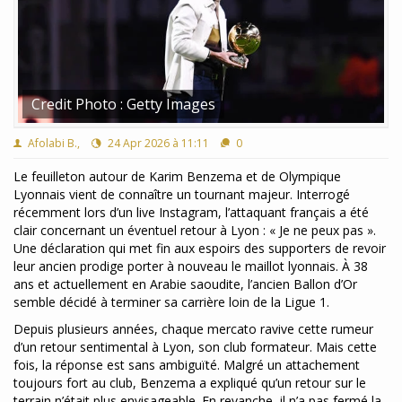
Credit Photo : Getty Images
Afolabi B.,
24 Apr 2026 à 11:11
0
Le feuilleton autour de Karim Benzema et de Olympique
Lyonnais vient de connaître un tournant majeur. Interrogé
récemment lors d’un live Instagram, l’attaquant français a été
clair concernant un éventuel retour à Lyon : « Je ne peux pas ».
Une déclaration qui met fin aux espoirs des supporters de revoir
leur ancien prodige porter à nouveau le maillot lyonnais. À 38
ans et actuellement en Arabie saoudite, l’ancien Ballon d’Or
semble décidé à terminer sa carrière loin de la Ligue 1.
Depuis plusieurs années, chaque mercato ravive cette rumeur
d’un retour sentimental à Lyon, son club formateur. Mais cette
fois, la réponse est sans ambiguïté. Malgré un attachement
toujours fort au club, Benzema a expliqué qu’un retour sur le
terrain n’était plus envisageable. En revanche, il n’a pas fermé la