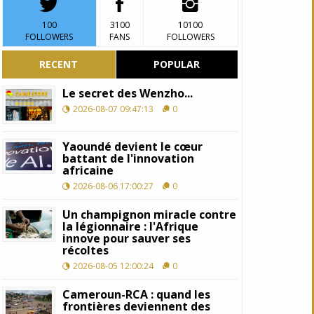
100
3100
10100
FOLLOWERS
FANS
FOLLOWERS
RECENT
POPULAR
Le secret des Wenzho...
2026-08-07 09:47:13
0
Yaoundé devient le cœur
battant de l'innovation
africaine
2026-08-06 17:00:27
0
Un champignon miracle contre
la légionnaire : l'Afrique
innove pour sauver ses
récoltes
2026-08-05 12:00:24
0
Cameroun-RCA : quand les
frontières deviennent des