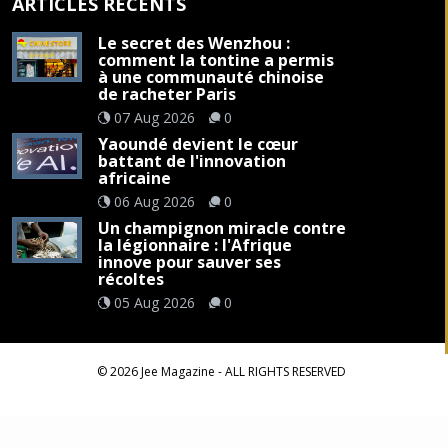
ARTICLES RÉCENTS
Le secret des Wenzhou :
comment la tontine a permis
à une communauté chinoise
de racheter Paris
07 Aug 2026
0
Yaoundé devient le cœur
battant de l'innovation
africaine
06 Aug 2026
0
Un champignon miracle contre
la légionnaire : l'Afrique
innove pour sauver ses
récoltes
05 Aug 2026
0
©
2026
Jee Magazine
- ALL RIGHTS RESERVED