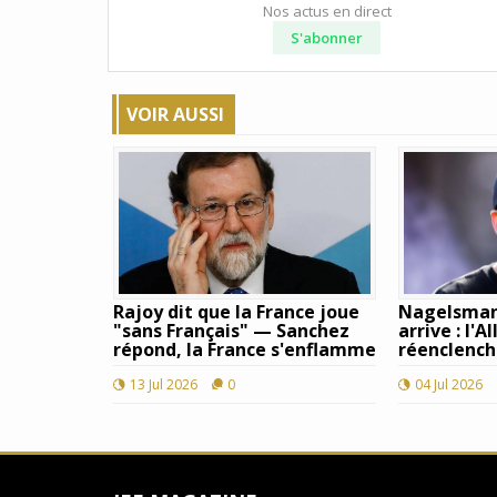
Nos actus en direct
S'abonner
VOIR AUSSI
Rajoy dit que la France joue
Nagelsman
"sans Français" — Sanchez
arrive : l'
répond, la France s'enflamme
réenclench
13 Jul 2026
0
04 Jul 2026