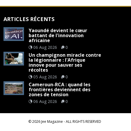
ARTICLES RÉCENTS
Yaoundé devient le cœur
battant de l'innovation
africaine
06 Aug 2026
0
Un champignon miracle contre
la légionnaire : l'Afrique
innove pour sauver ses
récoltes
05 Aug 2026
0
Cameroun-RCA : quand les
frontières deviennent des
zones de tension
06 Aug 2026
0
©
2026
Jee Magazine
- ALL RIGHTS RESERVED