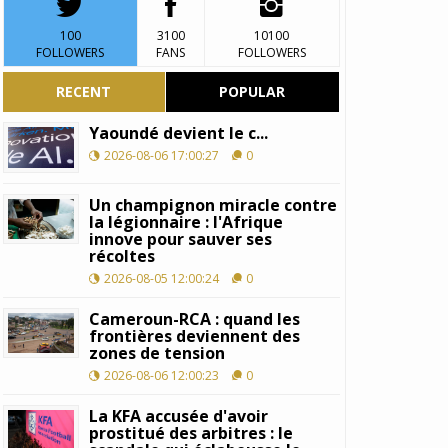
100
3100
10100
FOLLOWERS
FANS
FOLLOWERS
RECENT
POPULAR
Yaoundé devient le c...
2026-08-06 17:00:27
0
Un champignon miracle contre
la légionnaire : l'Afrique
innove pour sauver ses
récoltes
2026-08-05 12:00:24
0
Cameroun-RCA : quand les
frontières deviennent des
zones de tension
2026-08-06 12:00:23
0
La KFA accusée d'avoir
prostitué des arbitres : le