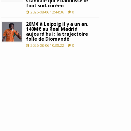
scandale qui éclabousse le
foot sud-coréen
2026-08-06 12:44:36
0
20M€ à Leipzig il y a un an,
140M€ au Real Madrid
aujourd'hui : la trajectoire
folle de Diomandé
2026-08-06 10:38:22
0