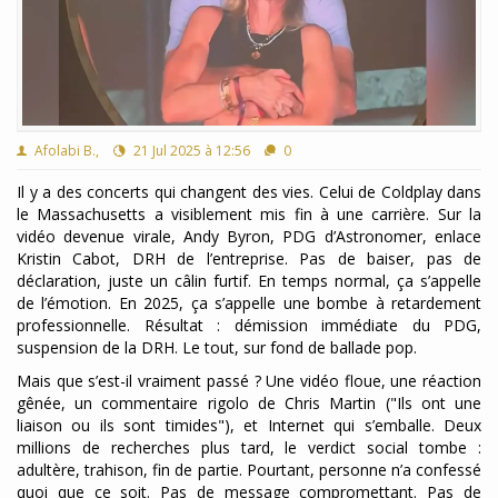
Afolabi B.,
21 Jul 2025 à 12:56
0
Il y a des concerts qui changent des vies. Celui de Coldplay dans
le Massachusetts a visiblement mis fin à une carrière. Sur la
vidéo devenue virale, Andy Byron, PDG d’Astronomer, enlace
Kristin Cabot, DRH de l’entreprise. Pas de baiser, pas de
déclaration, juste un câlin furtif. En temps normal, ça s’appelle
de l’émotion. En 2025, ça s’appelle une bombe à retardement
professionnelle. Résultat : démission immédiate du PDG,
suspension de la DRH. Le tout, sur fond de ballade pop.
Mais que s’est-il vraiment passé ? Une vidéo floue, une réaction
gênée, un commentaire rigolo de Chris Martin ("Ils ont une
liaison ou ils sont timides"), et Internet qui s’emballe. Deux
millions de recherches plus tard, le verdict social tombe :
adultère, trahison, fin de partie. Pourtant, personne n’a confessé
quoi que ce soit. Pas de message compromettant. Pas de