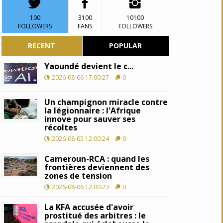
100
3100
10100
FOLLOWERS
FANS
FOLLOWERS
RECENT
POPULAR
Yaoundé devient le c...
2026-08-06 17:00:27
0
Un champignon miracle contre
la légionnaire : l'Afrique
innove pour sauver ses
récoltes
2026-08-05 12:00:24
0
Cameroun-RCA : quand les
frontières deviennent des
zones de tension
2026-08-06 12:00:23
0
La KFA accusée d'avoir
prostitué des arbitres : le