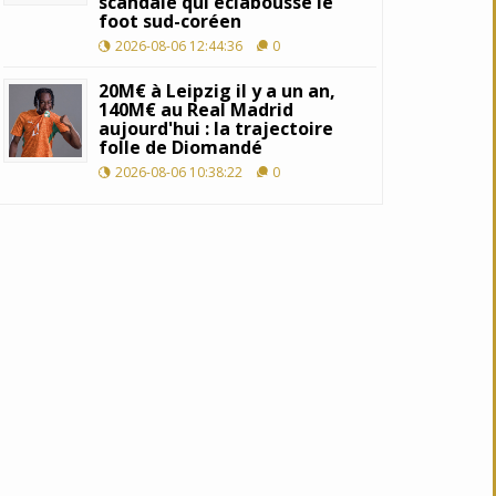
scandale qui éclabousse le
foot sud-coréen
2026-08-06 12:44:36
0
20M€ à Leipzig il y a un an,
140M€ au Real Madrid
aujourd'hui : la trajectoire
folle de Diomandé
2026-08-06 10:38:22
0