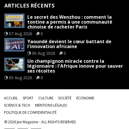
ARTICLES RÉCENTS
Le secret des Wenzhou : comment la
tontine a permis à une communauté
chinoise de racheter Paris
07 Aug 2026
0
Yaoundé devient le cœur battant de
l'innovation africaine
06 Aug 2026
0
Un champignon miracle contre la
légionnaire : l'Afrique innove pour sauver
ses récoltes
05 Aug 2026
0
ACCUEIL
SPORT
CULTURE
SOCIÉTÉ
ÉCONOMIE
SCIENCE & TECH
MENTIONS LÉGALES
POLITIQUE DE CONFIDENTIALITÉ
©
2026
Jee Magazine
- ALL RIGHTS RESERVED