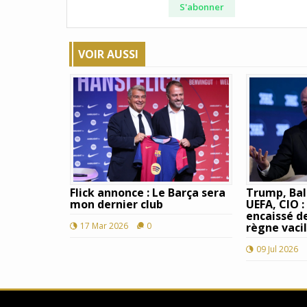
S'abonner
VOIR AUSSI
Flick annonce : Le Barça sera
Trump, Bal
mon dernier club
UEFA, CIO :
encaissé d
17 Mar 2026
0
règne vacil
09 Jul 2026