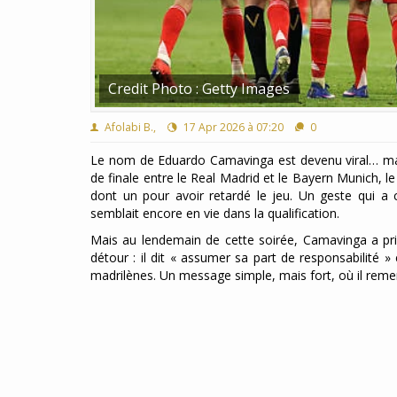
Credit Photo : Getty Images
Afolabi B.,
17 Apr 2026 à 07:20
0
Le nom de Eduardo Camavinga est devenu viral… mais 
de finale entre le Real Madrid et le Bayern Munich, l
dont un pour avoir retardé le jeu. Un geste qui 
semblait encore en vie dans la qualification.
Mais au lendemain de cette soirée, Camavinga a pris
détour : il dit « assumer sa part de responsabilité 
madrilènes. Un message simple, mais fort, où il remer