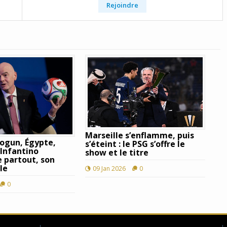
Rejoindre
Marseille s’enflamme, puis
ogun, Égypte,
s’éteint : le PSG s’offre le
 Infantino
show et le titre
e partout, son
le
09 Jan 2026
0
0