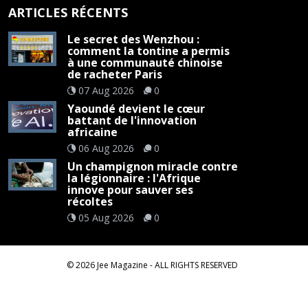
ARTICLES RÉCENTS
Le secret des Wenzhou :
comment la tontine a permis
à une communauté chinoise
de racheter Paris
07 Aug 2026
0
Yaoundé devient le cœur
battant de l'innovation
africaine
06 Aug 2026
0
Un champignon miracle contre
la légionnaire : l'Afrique
innove pour sauver ses
récoltes
05 Aug 2026
0
©
2026
Jee Magazine
- ALL RIGHTS RESERVED