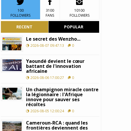
100
3100
10100
FOLLOWERS
FANS
FOLLOWERS
RECENT
POPULAR
Le secret des Wenzho...
2026-08-07 09:47:13
0
Yaoundé devient le cœur
battant de l'innovation
africaine
2026-08-06 17:00:27
0
Un champignon miracle contre
la légionnaire : l'Afrique
innove pour sauver ses
récoltes
2026-08-05 12:00:24
0
Cameroun-RCA : quand les
frontières deviennent des