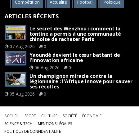
Compétition
Actualité
Football
Politique
ARTICLES RÉCENTS
Le secret des Wenzhou : comment la
tontine a permis à une communauté
chinoise de racheter Paris
07 Aug 2026
0
Yaoundé devient le cœur battant de
l'innovation africaine
06 Aug 2026
0
Un champignon miracle contre la
légionnaire : l'Afrique innove pour sauver
ses récoltes
05 Aug 2026
0
ACCUEIL
SPORT
CULTURE
SOCIÉTÉ
ÉCONOMIE
SCIENCE & TECH
MENTIONS LÉGALES
POLITIQUE DE CONFIDENTIALITÉ