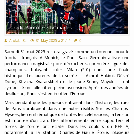
Credit Photo : Getty Images
Afolabi B.,
31 May 2025 à 21:14
0
Samedi 31 mai 2025 restera gravé comme un tournant pour le
football français. À Munich, le Paris Saint-Germain a livré une
performance magistrale pour décrocher sa première Ligue des
champions, balayant l’Inter Milan (5-0) dans une finale
historique. Les buteurs de la soirée — Achraf Hakimi, Désiré
Doué, Khvicha Kvaratskhelia et le jeune Senny Mayulu — ont
symbolisé un collectif en pleine ascension. Après des années de
désillusion, Paris s’est enfin offert l’Europe.
Mais pendant que les joueurs entraient dans l’histoire, les rues
de Paris sombraient dans une autre réalité. Sur les Champs-
Élysées, lieu emblématique de toutes les célébrations, la tension
est montée d’un cran. Des affrontements entre supporters et
forces de l’ordre ont éclaté. Dans les couloirs du RER A,
notamment à la station Charles-de-Gaulle Étoile, plusieurs