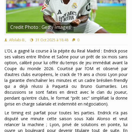
Credit Photo : Getty Images
Afolabi B.,
31 Oct 2025 à 18:48
0
L’OL a gagné la course à la pépite du Real Madrid : Endrick pose
ses valises entre Rhône et Saône pour un prêt de six mois sans
option, calibré pour lui offrir du temps de jeu immédiat avant la
Coupe du monde 2026. Courtisé par l’OM et observé par
d’autres clubs européens, le crack de 19 ans a choisi Lyon pour
la garantie d’enchaîner les minutes et un cadre brésilien-friendly
qui a déjà réussi à Paquetá ou Bruno Guimarães. Les
discussions se sont faites en direct avec le clan du joueur,
pendant qu’entre clubs, le format “prêt sec” simplifiait la donne
(prise en charge salariale et indemnité en négociation).
Le timing est parfait pour toutes les parties. Endrick n’a pas
disputé une minute cette saison sous Xabi Alonso et veut
relancer la machine ; Lyon, privé de solutions en pointe, lui
ouvre un boulevard pour devenir titulaire tout de suite. En