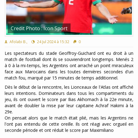
Credit Photo : Icon Sport
Afolabi B.,
24 Jul 2024 à 15:32
0
Les spectateurs du stade Geoffroy-Guichard ont eu droit à un
match de football dont ils se souviendront longtemps. Menés 2
à 0 à la mi-temps, les Argentins ont arraché un point miraculeux
face aux Marocains dans les toutes dernières secondes d'un
match fou, marqué par 15 minutes de temps additionnel.
Dès le début de la rencontre, les Lionceaux de l'Atlas ont affiché
leurs intentions. Dominateurs dans tous les compartiments du
jeu, ils ont ouvert le score par Ilias Akhomach à la 22e minute,
avant de doubler la mise par leur capitaine Achraf Hakimi à la
29e.
On pensait alors que le match était plié, mais les Argentins ne
l'ont pas entendu de cette oreille. Ils ont réagi avec orgueil en
seconde période et ont réduit le score par Maximiliano