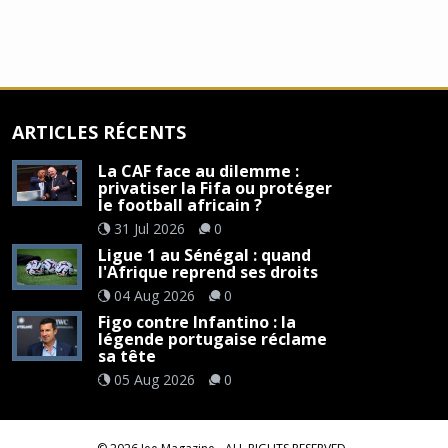
ARTICLES RÉCENTS
La CAF face au dilemme :
privatiser la Fifa ou protéger
le football africain ?
31 Jul 2026
0
Ligue 1 au Sénégal : quand
l'Afrique reprend ses droits
04 Aug 2026
0
Figo contre Infantino : la
légende portugaise réclame
sa tête
05 Aug 2026
0