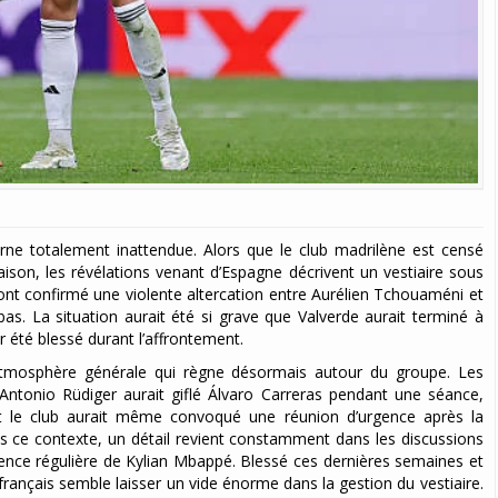
erne totalement inattendue. Alors que le club madrilène est censé
ison, les révélations venant d’Espagne décrivent un vestiaire sous
ont confirmé une violente altercation entre Aurélien Tchouaméni et
as. La situation aurait été si grave que Valverde aurait terminé à
r été blessé durant l’affrontement.
’atmosphère générale qui règne désormais autour du groupe. Les
: Antonio Rüdiger aurait giflé Álvaro Carreras pendant une séance,
 et le club aurait même convoqué une réunion d’urgence après la
s ce contexte, un détail revient constamment dans les discussions
sence régulière de Kylian Mbappé. Blessé ces dernières semaines et
français semble laisser un vide énorme dans la gestion du vestiaire.