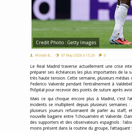
Credit Photo : Getty Images
Afolabi B.,
07 May 2026 à 15:20
0
Le Real Madrid traverse actuellement une crise int
préparer ses échéances les plus importantes de la sa
très haute tension. Cette semaine, plusieurs médias 
Federico Valverde pendant l’entraînement à Valdebeb
l’hôpital pour recevoir des points de suture après avoi
Mais ce qui choque encore plus à Madrid, c’est l
incidents se multiplient depuis plusieurs semaines 
plusieurs joueurs refuseraient de parler au staff,
nouvelle bagarre entre Tchouaméni et Valverde. Dan
des supporters et des observateurs espagnols : l’ab
moins présent dans la routine du groupe, l’attaquant 