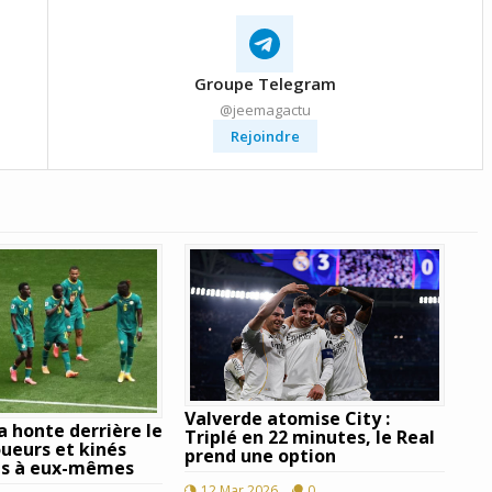
Groupe Telegram
@jeemagactu
Rejoindre
Valverde atomise City :
a honte derrière le
Triplé en 22 minutes, le Real
oueurs et kinés
prend une option
s à eux-mêmes
12 Mar 2026
0