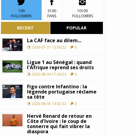
100
3100
10100
FOLLOWERS
FANS
FOLLOWERS
RECENT
POPULAR
La CAF face au dilem...
2026-07-31 12:00:22
0
Ligue 1 au Sénégal : quand
l'Afrique reprend ses droits
2026-08-04 17:00:23
0
Figo contre Infantino : la
légende portugaise réclame
sa tête
2026-08-05 14:02:32
0
Hervé Renard de retour en
Côte d'Ivoire : le coup de
tonnerre qui fait vibrer la
diaspora