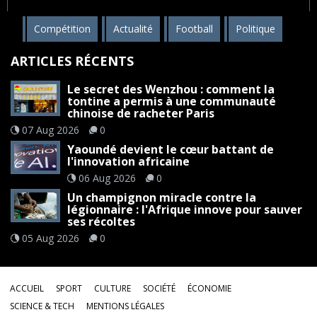
Compétition
Actualité
Football
Politique
ARTICLES RÉCENTS
Le secret des Wenzhou : comment la
tontine a permis à une communauté
chinoise de racheter Paris
07 Aug 2026
0
Yaoundé devient le cœur battant de
l'innovation africaine
06 Aug 2026
0
Un champignon miracle contre la
légionnaire : l'Afrique innove pour sauver
ses récoltes
05 Aug 2026
0
ACCUEIL
SPORT
CULTURE
SOCIÉTÉ
ÉCONOMIE
SCIENCE & TECH
MENTIONS LÉGALES