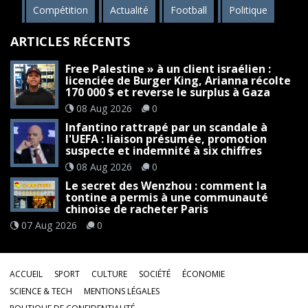
Compétition
Actualité
Football
Politique
ARTICLES RÉCENTS
Free Palestine » à un client israélien :
licenciée de Burger King, Arianna récolte
170 000 $ et reverse le surplus à Gaza
08 Aug 2026
0
Infantino rattrapé par un scandale à
l'UEFA : liaison présumée, promotion
suspecte et indemnité à six chiffres
08 Aug 2026
0
Le secret des Wenzhou : comment la
tontine a permis à une communauté
chinoise de racheter Paris
07 Aug 2026
0
ACCUEIL
SPORT
CULTURE
SOCIÉTÉ
ÉCONOMIE
SCIENCE & TECH
MENTIONS LÉGALES