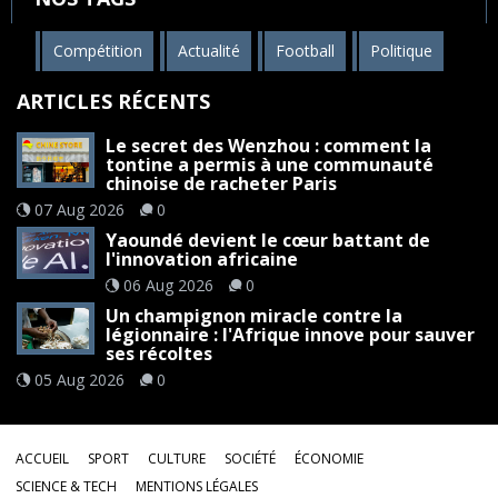
Compétition
Actualité
Football
Politique
ARTICLES RÉCENTS
Le secret des Wenzhou : comment la
tontine a permis à une communauté
chinoise de racheter Paris
07 Aug 2026
0
Yaoundé devient le cœur battant de
l'innovation africaine
06 Aug 2026
0
Un champignon miracle contre la
légionnaire : l'Afrique innove pour sauver
ses récoltes
05 Aug 2026
0
ACCUEIL
SPORT
CULTURE
SOCIÉTÉ
ÉCONOMIE
SCIENCE & TECH
MENTIONS LÉGALES