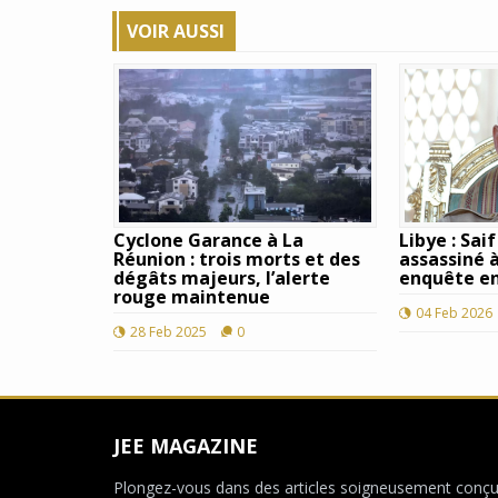
VOIR AUSSI
Cyclone Garance à La
Libye : Sai
Réunion : trois morts et des
assassiné à
dégâts majeurs, l’alerte
enquête en
rouge maintenue
04 Feb 2026
28 Feb 2025
0
JEE MAGAZINE
Plongez-vous dans des articles soigneusement conçu