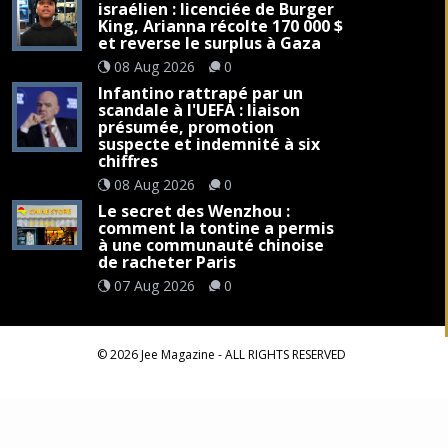
israélien : licenciée de Burger
King, Arianna récolte 170 000 $
et reverse le surplus à Gaza
08 Aug 2026
0
Infantino rattrapé par un
scandale à l'UEFA : liaison
présumée, promotion
suspecte et indemnité à six
chiffres
08 Aug 2026
0
Le secret des Wenzhou :
comment la tontine a permis
à une communauté chinoise
de racheter Paris
07 Aug 2026
0
©
2026
Jee Magazine
- ALL RIGHTS RESERVED