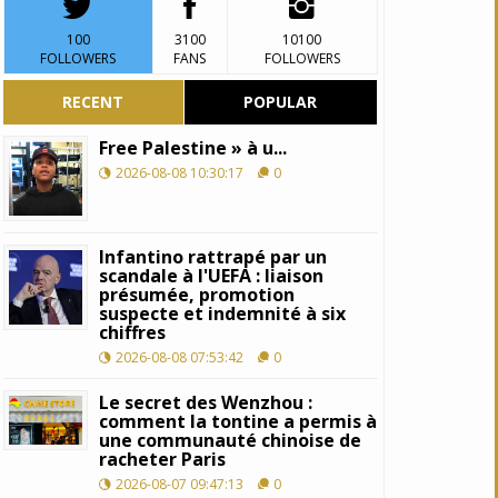
100
3100
10100
FOLLOWERS
FANS
FOLLOWERS
RECENT
POPULAR
Free Palestine » à u...
2026-08-08 10:30:17
0
Infantino rattrapé par un
scandale à l'UEFA : liaison
présumée, promotion
suspecte et indemnité à six
chiffres
2026-08-08 07:53:42
0
Le secret des Wenzhou :
comment la tontine a permis à
une communauté chinoise de
racheter Paris
2026-08-07 09:47:13
0