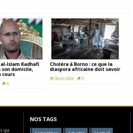
f al-Islam Kadhafi
Choléra à Borno : ce que la
 son domicile,
diaspora africaine doit savoir
 cours
08 Jun 2026
0
0
NOS TAGS
s qui