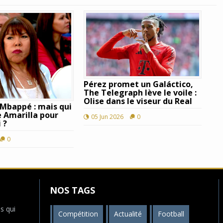
Pérez promet un Galáctico,
The Telegraph lève le voile :
Olise dans le viseur du Real
 Mbappé : mais qui
e Amarilla pour
05 Jun 2026
0
 ?
0
NOS TAGS
s qui
Compétition
Actualité
Football
s