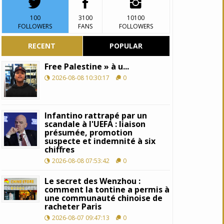
100
3100
10100
FOLLOWERS
FANS
FOLLOWERS
RECENT
POPULAR
Free Palestine » à u...
2026-08-08 10:30:17
0
Infantino rattrapé par un
scandale à l'UEFA : liaison
présumée, promotion
suspecte et indemnité à six
chiffres
2026-08-08 07:53:42
0
Le secret des Wenzhou :
comment la tontine a permis à
une communauté chinoise de
racheter Paris
2026-08-07 09:47:13
0