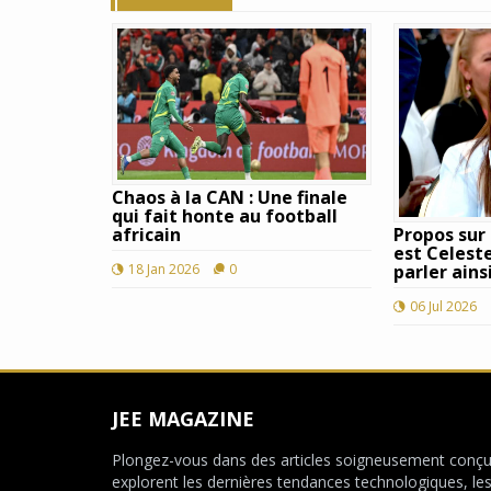
Chaos à la CAN : Une finale
qui fait honte au football
africain
Propos sur
est Celest
18 Jan 2026
0
parler ainsi
06 Jul 2026
JEE MAGAZINE
Plongez-vous dans des articles soigneusement conçu
explorent les dernières tendances technologiques, le