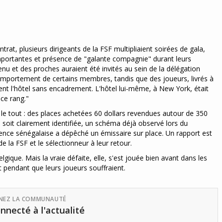
rat, plusieurs dirigeants de la FSF multipliaient soirées de gala,
importantes et présence de "galante compagnie" durant leurs
nu et des proches auraient été invités au sein de la délégation
u comportement de certains membres, tandis que des joueurs, livrés à
t l'hôtel sans encadrement. L'hôtel lui-même, à New York, était
ce rang."
r le tout : des places achetées 60 dollars revendues autour de 350
 soit clairement identifiée, un schéma déjà observé lors du
dence sénégalaise a dépêché un émissaire sur place. Un rapport est
e la FSF et le sélectionneur à leur retour.
gique. Mais la vraie défaite, elle, s'est jouée bien avant dans les
t pendant que leurs joueurs souffraient.
GNEZ LA COMMUNAUTÉ
nnecté à l'actualité