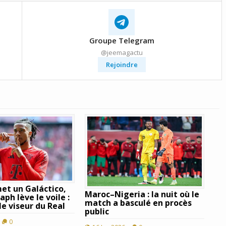
Groupe Telegram
@jeemagactu
Rejoindre
et un Galáctico,
Maroc–Nigeria : la nuit où le
ph lève le voile :
match a basculé en procès
le viseur du Real
public
0