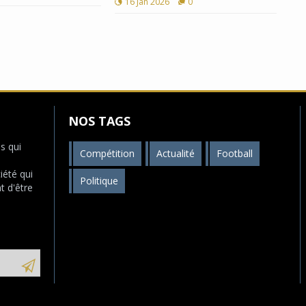
16 Jan 2026
0
NOS TAGS
s qui
Compétition
Actualité
Football
s
iété qui
Politique
t d'être