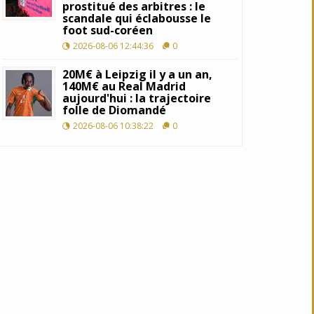
prostitué des arbitres : le
scandale qui éclabousse le
foot sud-coréen
2026-08-06 12:44:36
0
20M€ à Leipzig il y a un an,
140M€ au Real Madrid
aujourd'hui : la trajectoire
folle de Diomandé
2026-08-06 10:38:22
0