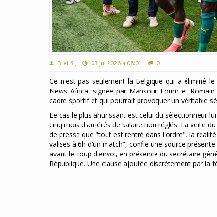
Bref S.,
03 Jul 2026 à 08:01
0
Ce n'est pas seulement la Belgique qui a éliminé l
News Africa, signée par Mansour Loum et Romain Mo
cadre sportif et qui pourrait provoquer un véritable 
Le cas le plus ahurissant est celui du sélectionneur 
cinq mois d'arriérés de salaire non réglés. La veille d
de presse que "tout est rentré dans l'ordre", la réalité
valises à 6h d'un match", confie une source présente 
avant le coup d'envoi, en présence du secrétaire génér
République. Une clause ajoutée discrètement par la féd