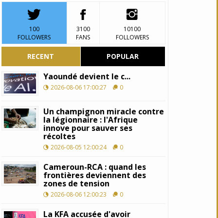
100
3100
10100
FOLLOWERS
FANS
FOLLOWERS
RECENT
POPULAR
Yaoundé devient le c...
2026-08-06 17:00:27
0
Un champignon miracle contre
la légionnaire : l'Afrique
innove pour sauver ses
récoltes
2026-08-05 12:00:24
0
Cameroun-RCA : quand les
frontières deviennent des
zones de tension
2026-08-06 12:00:23
0
La KFA accusée d'avoir