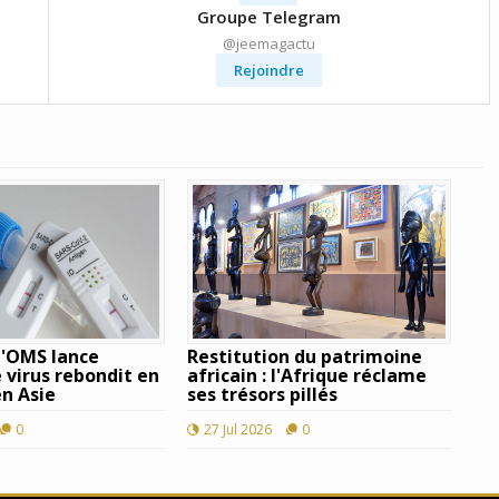
Groupe Telegram
@jeemagactu
Rejoindre
 L'OMS lance
Restitution du patrimoine
Le virus rebondit en
africain : l'Afrique réclame
en Asie
ses trésors pillés
0
27 Jul 2026
0