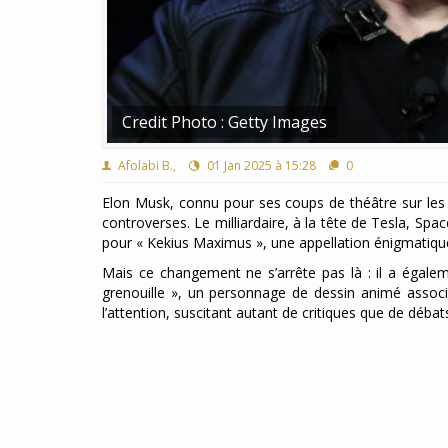
Credit Photo : Getty Images
Afolabi B.,
01 Jan 2025 à 15:28
0
Elon Musk, connu pour ses coups de théâtre sur les
controverses. Le milliardaire, à la tête de Tesla, S
pour « Kekius Maximus », une appellation énigmatique
Mais ce changement ne s’arrête pas là : il a égalem
grenouille », un personnage de dessin animé associ
l’attention, suscitant autant de critiques que de débats