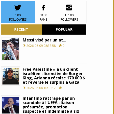
100
3100
10100
FOLLOWERS
FANS
FOLLOWERS
RECENT
POPULAR
Messi visé par un at...
2026-08-09 08:37:58
0
Free Palestine » à un client
israélien : licenciée de Burger
King, Arianna récolte 170 000 $
et reverse le surplus à Gaza
2026-08-08 10:30:17
0
Infantino rattrapé par un
scandale à l'UEFA : liaison
présumée, promotion
suspecte et indemnité à six