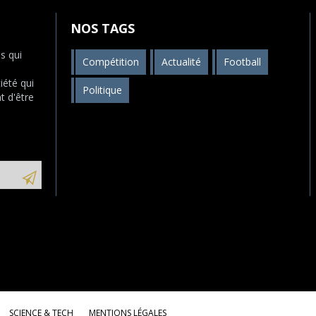
NOS TAGS
s qui
Compétition
Actualité
Football
s
iété qui
Politique
t d'être
SCIENCE & TECH
MENTIONS LÉGALES