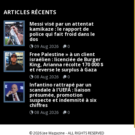
ARTICLES RÉCENTS
Messi visé par un attentat
kamikaze : le rapport de
police qui fait froid dans le
dos
09 Aug 2026
0
Free Palestine » à un client
israélien : licenciée de Burger
King, Arianna récolte 170 000 $
et reverse le surplus à Gaza
08 Aug 2026
0
Infantino rattrapé par un
scandale à l'UEFA : liaison
présumée, promotion
suspecte et indemnité à six
chiffres
08 Aug 2026
0
©
2026
Jee Magazine
- ALL RIGHTS RESERVED