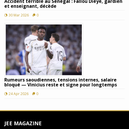
Accident terrible au Sénégal : Fallou Dièye, gardien
et enseignant, décède
30 Mar 2026
0
Rumeurs saoudiennes, tensions internes, salaire
bloqué — Vinicius reste et signe pour longtemps
24 Apr 2026
0
JEE MAGAZINE