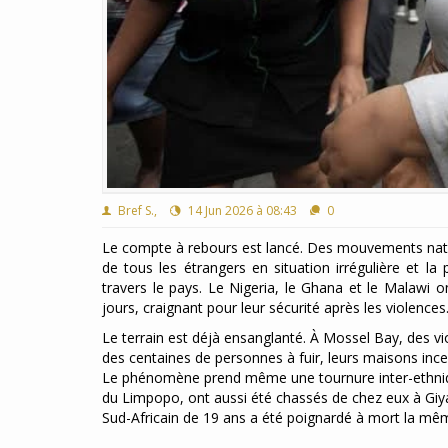
Bref S.,
14 Jun 2026 à 08:43
0
Le compte à rebours est lancé. Des mouvements nation
de tous les étrangers en situation irrégulière et 
travers le pays. Le Nigeria, le Ghana et le Malawi o
jours, craignant pour leur sécurité après les violences
Le terrain est déjà ensanglanté. À Mossel Bay, des v
des centaines de personnes à fuir, leurs maisons ince
Le phénomène prend même une tournure inter-ethnique
du Limpopo, ont aussi été chassés de chez eux à Giya
Sud-Africain de 19 ans a été poignardé à mort la mê