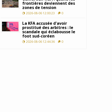
frontières deviennent des
zones de tension
2026-08-06 12:00:23
0
La KFA accusée d'avoir
prostitué des arbitres : le
scandale qui éclabousse le
foot sud-coréen
2026-08-06 12:44:36
0