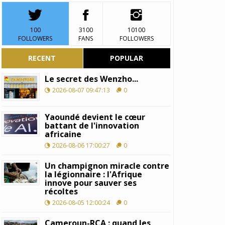
100
3100
10100
FOLLOWERS
FANS
FOLLOWERS
RECENT
POPULAR
Le secret des Wenzho...
2026-08-07 09:47:13
0
Yaoundé devient le cœur
battant de l'innovation
africaine
2026-08-06 17:00:27
0
Un champignon miracle contre
la légionnaire : l'Afrique
innove pour sauver ses
récoltes
2026-08-05 12:00:24
0
Cameroun-RCA : quand les