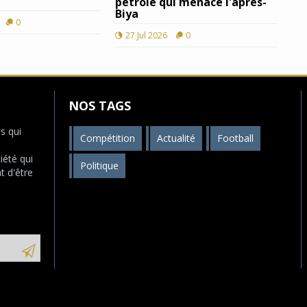
pétrole qui menace l'après-
Biya
0
27 Jul 2026
0
NOS TAGS
s qui
Compétition
Actualité
Football
s
iété qui
Politique
t d'être