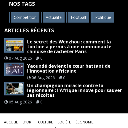
NOS TAGS
Compétition
Actualité
Football
Politique
ARTICLES RÉCENTS
Le secret des Wenzhou : comment la
tontine a permis à une communauté
chinoise de racheter Paris
07 Aug 2026
0
Yaoundé devient le cœur battant de
l'innovation africaine
06 Aug 2026
0
Un champignon miracle contre la
légionnaire : l'Afrique innove pour sauver
ses récoltes
05 Aug 2026
0
ACCUEIL
SPORT
CULTURE
SOCIÉTÉ
ÉCONOMIE