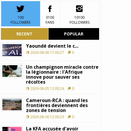
100
3100
10100
FOLLOWERS
FANS
FOLLOWERS
RECENT
POPULAR
Yaoundé devient le c...
2026-08-06 17:00:27
0
Un champignon miracle contre
la légionnaire : l'Afrique
innove pour sauver ses
récoltes
2026-08-05 12:00:24
0
Cameroun-RCA : quand les
frontières deviennent des
zones de tension
2026-08-06 12:00:23
0
La KFA accusée d'avoir