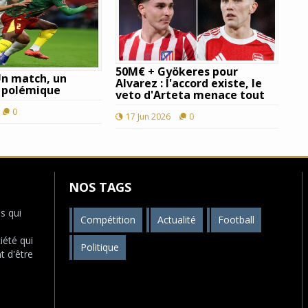
50M€ + Gyökeres pour
Un match, un
Alvarez : l'accord existe, le
e polémique
veto d'Arteta menace tout
0
17 Jun 2026
0
NOS TAGS
s qui
Compétition
Actualité
Football
s
iété qui
Politique
t d'être