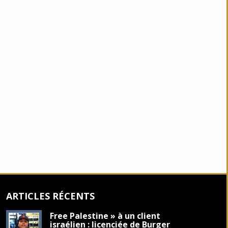
ARTICLES RÉCENTS
Free Palestine » à un client
israélien : licenciée de Burger