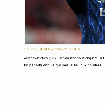
Bref S.,
01 May 2026 à 07:45
0
Arsenal-Atlético (1-1) : Declan Rice sous enquête UEFA
Un penalty annulé qui met le feu aux poudres